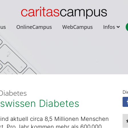
pus
OnlineCampus
WebCampus
Infos
Diabetes
Di
iswissen Diabetes
ind aktuell circa 8,5 Millionen Menschen
kt. Pro Jahr kommen mehr als 600.000