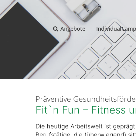
Angebote
IndividualCam
Präventive Gesundheitsförder
Fit`n Fun – Fitness 
Die heutige Arbeitswelt ist geprägt
Berufstätige, die (überwiegend) si