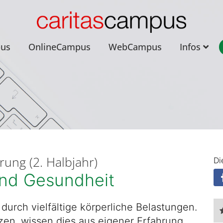
pus
OnlineCampus
WebCampus
Infos
ung (2. Halbjahr)
Di
und Gesundheit
 durch vielfältige körperliche Belastungen.
tzen, wissen dies aus eigener Erfahrung.