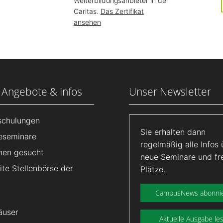
Weiterbildungsanbieter in der
Caritas.
Das Zertifikat
ansehen
 Angebote & Infos
Unser Newsletter
lschulungen
Sie erhalten dann
eseminare
regelmäßig alle Infos 
nen gesucht
neue Seminare und fr
te Stellenbörse der
Plätze.
CampusNews abonni
äuser
Aktuelle Ausgabe le