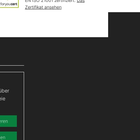
EN ISO 21001 zertifiziert.
Das
Zertifikat ansehen
über
eie
eren
sen