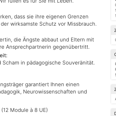
ir füllen es für Sie mit Leben.
ärken, dass sie ihre eigenen Grenzen
er wirksamste Schutz vor Missbrauch.
rtin, die Ängste abbaut und Eltern mit
re Ansprechpartnerin gegenübertritt.
it:
d Scham in pädagogische Souveränität.
gsträger garantiert Ihnen einen
pädagogik, Neurowissenschaften und
 (12 Module à 8 UE)