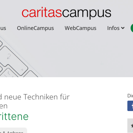
pus
OnlineCampus
WebCampus
Infos
d neue Techniken für
Di
sen
ittene