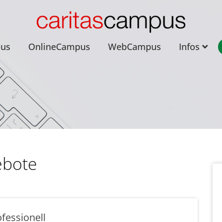
pus
OnlineCampus
WebCampus
Infos
ebote
ofessionell