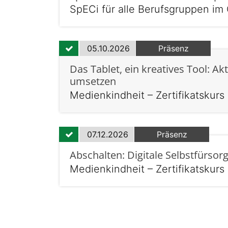
SpECi für alle Berufsgruppen i
05.10.2026
Präsenz
Das Tablet, ein kreatives Tool: Ak
umsetzen
Medienkindheit – Zertifikatskur
07.12.2026
Präsenz
Abschalten: Digitale Selbstfürsor
Medienkindheit – Zertifikatskur