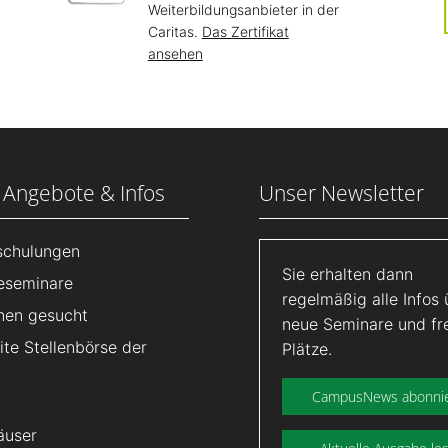
Weiterbildungsanbieter in der
Caritas.
Das Zertifikat
ansehen
 Angebote & Infos
Unser Newsletter
lschulungen
Sie erhalten dann
eseminare
regelmäßig alle Infos 
nen gesucht
neue Seminare und fr
te Stellenbörse der
Plätze.
CampusNews abonni
äuser