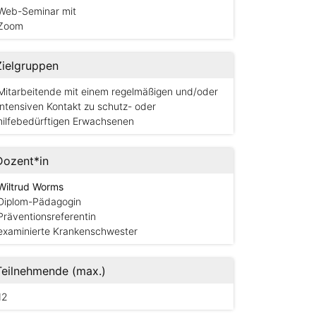
Web-Seminar mit
Zoom
Zielgruppen
Mitarbeitende mit einem regelmäßigen und/oder
intensiven Kontakt zu schutz- oder
hilfebedürftigen Erwachsenen
Dozent*in
Wiltrud Worms
Diplom-Pädagogin
Präventionsreferentin
examinierte Krankenschwester
Teilnehmende (max.)
12