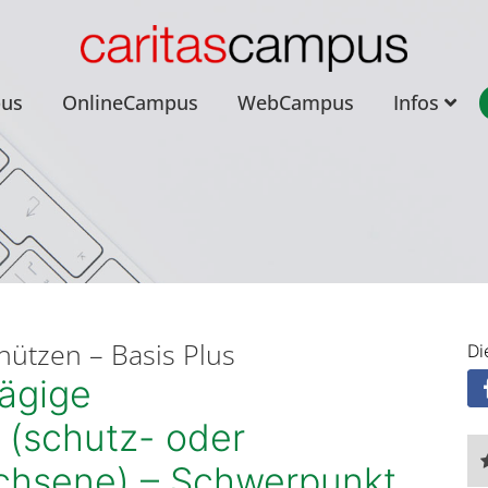
pus
OnlineCampus
WebCampus
Infos
chützen – Basis Plus
Di
ägige
 (schutz- oder
achsene) – Schwerpunkt