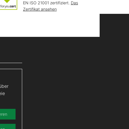
EN ISO 21001 zertifiziert.
Das
Zertifikat ansehen
über
eie
eren