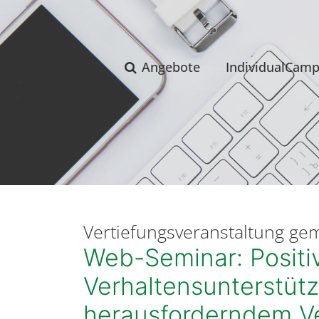
Angebote
IndividualCam
Vertiefungsveranstaltung ge
Web-Seminar: Positi
Verhaltensunterstütz
herausforderndem V