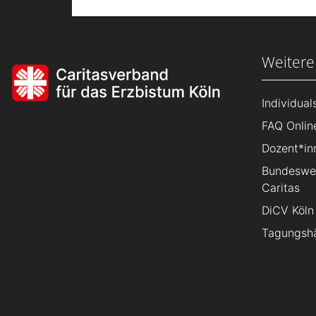
Weitere
Individua
FAQ Onlin
Dozent*in
Bundeswei
Caritas
DiCV Köln
Tagungsh