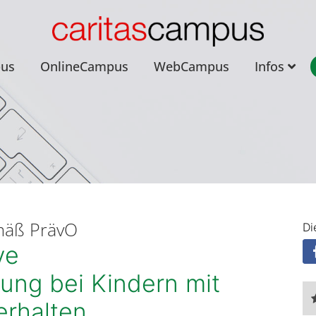
pus
OnlineCampus
WebCampus
Infos
mäß PrävO
Di
ve
ung bei Kindern mit
erhalten