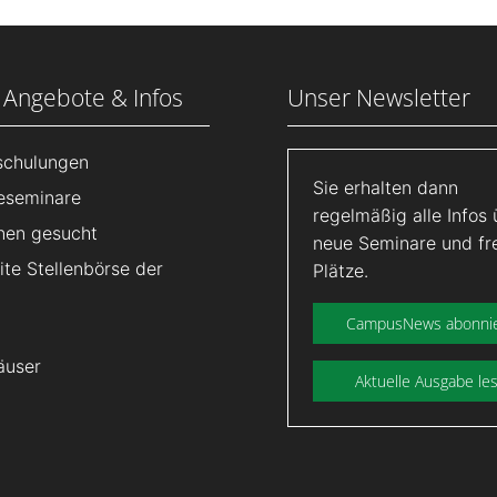
 Angebote & Infos
Unser Newsletter
lschulungen
Sie erhalten dann
eseminare
regelmäßig alle Infos 
nen gesucht
neue Seminare und fr
te Stellenbörse der
Plätze.
CampusNews abonni
äuser
Aktuelle Ausgabe le