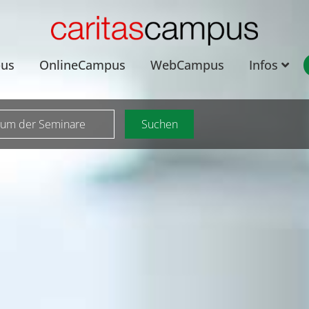
pus
OnlineCampus
WebCampus
Infos
aum der Seminare
Suchen