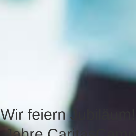
Wir feiern Jubiläum!
 Jahre CaritasCam